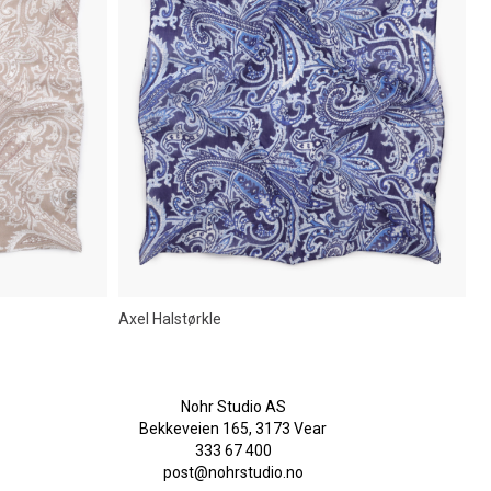
Axel Halstørkle
Nohr Studio AS
Bekkeveien 165, 3173 Vear
333 67 400
post@nohrstudio.no