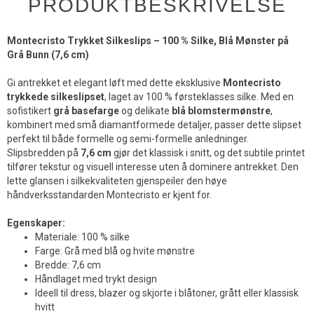
PRODUKTBESKRIVELSE
Montecristo Trykket Silkeslips – 100 % Silke, Blå Mønster på
Grå Bunn (7,6 cm)
Gi antrekket et elegant løft med dette eksklusive
Montecristo
trykkede silkeslipset
, laget av 100 % førsteklasses silke. Med en
sofistikert
grå basefarge
og delikate
blå blomstermønstre
,
kombinert med små diamantformede detaljer, passer dette slipset
perfekt til både formelle og semi-formelle anledninger.
Slipsbredden på
7,6 cm
gjør det klassisk i snitt, og det subtile printet
tilfører tekstur og visuell interesse uten å dominere antrekket. Den
lette glansen i silkekvaliteten gjenspeiler den høye
håndverksstandarden Montecristo er kjent for.
Egenskaper:
Materiale: 100 % silke
Farge: Grå med blå og hvite mønstre
Bredde: 7,6 cm
Håndlaget med trykt design
Ideell til dress, blazer og skjorte i blåtoner, grått eller klassisk
hvitt