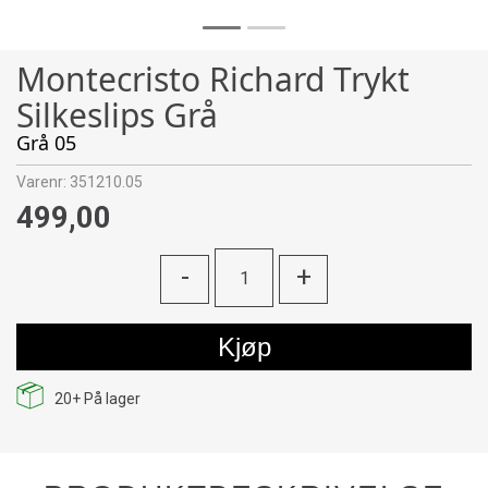
Montecristo Richard Trykt
Silkeslips Grå
Grå 05
Varenr:
351210.05
499,00
-
+
Kjøp
20+
På lager