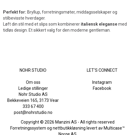
Perfekt for:
Bryllup, forretningsmøter, middagsselskaper og
stilbevisste hverdager.
Løft din stil med et slips som kombinerer
italiensk eleganse
med
tidløs design. Et sikkert valg for den moderne gentleman.
NOHR STUDIO
LET'S CONNECT
Om oss
Instagram
Ledige stillinger
Facebook
Nohr Studio AS
Bekkeveien 165, 3173 Vear
333 67 400
post@nohrstudio.no
Copyright © 2026 Manzini AS - All rights reserved
Forretningssystem
og
nettbutikkløsning
levert av
Multicase™
Norge AS