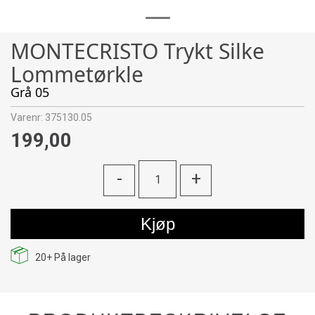
MONTECRISTO Trykt Silke
Lommetørkle
Grå 05
Varenr:
375130.05
199,00
-
+
Kjøp
20+
På lager