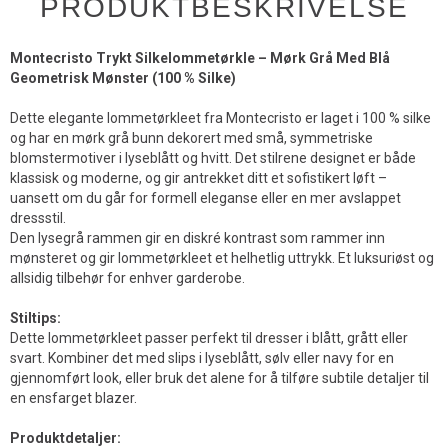
PRODUKTBESKRIVELSE
Montecristo Trykt Silkelommetørkle – Mørk Grå Med Blå
Geometrisk Mønster (100 % Silke)
Dette elegante lommetørkleet fra Montecristo er laget i 100 % silke
og har en mørk grå bunn dekorert med små, symmetriske
blomstermotiver i lyseblått og hvitt. Det stilrene designet er både
klassisk og moderne, og gir antrekket ditt et sofistikert løft –
uansett om du går for formell eleganse eller en mer avslappet
dressstil.
Den lysegrå rammen gir en diskré kontrast som rammer inn
mønsteret og gir lommetørkleet et helhetlig uttrykk. Et luksuriøst og
allsidig tilbehør for enhver garderobe.
Stiltips:
Dette lommetørkleet passer perfekt til dresser i blått, grått eller
svart. Kombiner det med slips i lyseblått, sølv eller navy for en
gjennomført look, eller bruk det alene for å tilføre subtile detaljer til
en ensfarget blazer.
Produktdetaljer: