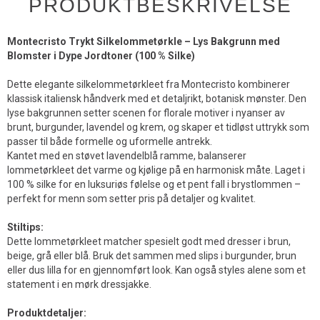
PRODUKTBESKRIVELSE
Montecristo Trykt Silkelommetørkle – Lys Bakgrunn med
Blomster i Dype Jordtoner (100 % Silke)
Dette elegante silkelommetørkleet fra Montecristo kombinerer
klassisk italiensk håndverk med et detaljrikt, botanisk mønster. Den
lyse bakgrunnen setter scenen for florale motiver i nyanser av
brunt, burgunder, lavendel og krem, og skaper et tidløst uttrykk som
passer til både formelle og uformelle antrekk.
Kantet med en støvet lavendelblå ramme, balanserer
lommetørkleet det varme og kjølige på en harmonisk måte. Laget i
100 % silke for en luksuriøs følelse og et pent fall i brystlommen –
perfekt for menn som setter pris på detaljer og kvalitet.
Stiltips:
Dette lommetørkleet matcher spesielt godt med dresser i brun,
beige, grå eller blå. Bruk det sammen med slips i burgunder, brun
eller dus lilla for en gjennomført look. Kan også styles alene som et
statement i en mørk dressjakke.
Produktdetaljer: