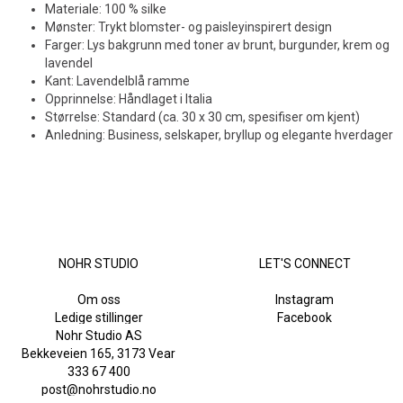
Materiale: 100 % silke
Mønster: Trykt blomster- og paisleyinspirert design
Farger: Lys bakgrunn med toner av brunt, burgunder, krem og
lavendel
Kant: Lavendelblå ramme
Opprinnelse: Håndlaget i Italia
Størrelse: Standard (ca. 30 x 30 cm, spesifiser om kjent)
Anledning: Business, selskaper, bryllup og elegante hverdager
NOHR STUDIO
LET'S CONNECT
Om oss
Instagram
Ledige stillinger
Facebook
Nohr Studio AS
Bekkeveien 165, 3173 Vear
333 67 400
post@nohrstudio.no