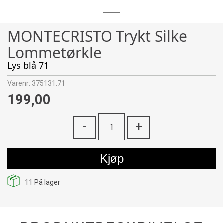
MONTECRISTO Trykt Silke
Lommetørkle
Lys blå 71
Varenr:
375131.71
199,00
-
+
Kjøp
11
På lager