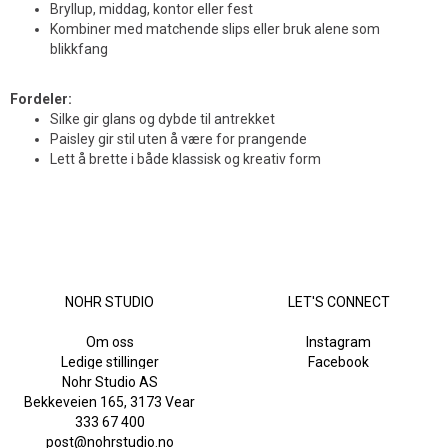
Bryllup, middag, kontor eller fest
Kombiner med matchende slips eller bruk alene som
blikkfang
Fordeler:
Silke gir glans og dybde til antrekket
Paisley gir stil uten å være for prangende
Lett å brette i både klassisk og kreativ form
NOHR STUDIO
LET'S CONNECT
Om oss
Instagram
Ledige stillinger
Facebook
Nohr Studio AS
Bekkeveien 165, 3173 Vear
333 67 400
post@nohrstudio.no