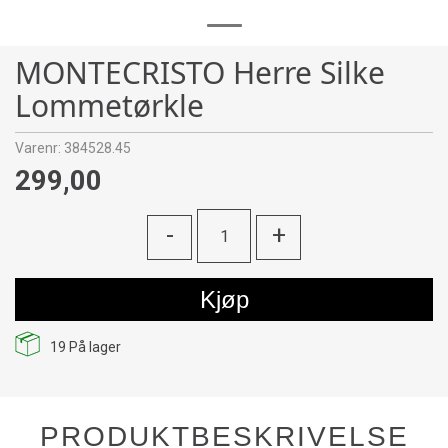
MONTECRISTO Herre Silke
Lommetørkle
Varenr:
384528.45
299,00
-
+
Kjøp
19
På lager
PRODUKTBESKRIVELSE