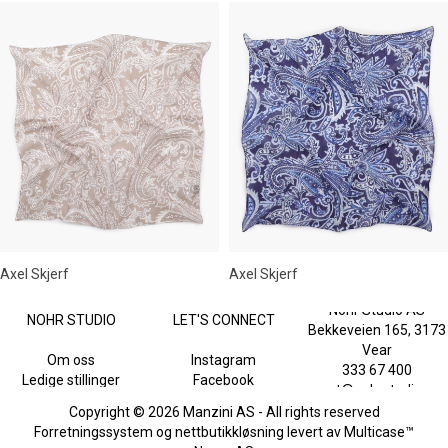
Axel Skjerf
Axel Skjerf
Nohr Studio AS
NOHR STUDIO
LET'S CONNECT
Bekkeveien 165, 3173
Vear
Om oss
Instagram
333 67 400
Ledige stillinger
Facebook
post@nohrstudio.no
Copyright © 2026 Manzini AS - All rights reserved
Forretningssystem
og
nettbutikkløsning
levert av
Multicase™