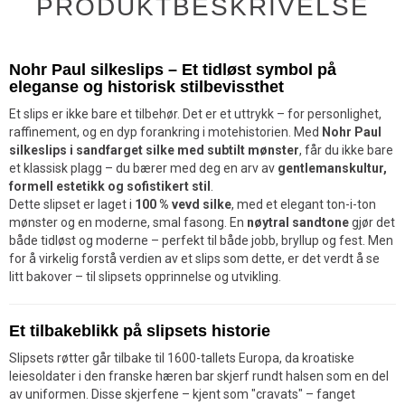
PRODUKTBESKRIVELSE
Nohr Paul silkeslips – Et tidløst symbol på
eleganse og historisk stilbevissthet
Et slips er ikke bare et tilbehør. Det er et uttrykk – for personlighet,
raffinement, og en dyp forankring i motehistorien. Med
Nohr Paul
silkeslips i sandfarget silke med subtilt mønster
, får du ikke bare
et klassisk plagg – du bærer med deg en arv av
gentlemanskultur,
formell estetikk og sofistikert stil
.
Dette slipset er laget i
100 % vevd silke
, med et elegant ton-i-ton
mønster og en moderne, smal fasong. En
nøytral sandtone
gjør det
både tidløst og moderne – perfekt til både jobb, bryllup og fest. Men
for å virkelig forstå verdien av et slips som dette, er det verdt å se
litt bakover – til slipsets opprinnelse og utvikling.
Et tilbakeblikk på slipsets historie
Slipsets røtter går tilbake til 1600-tallets Europa, da kroatiske
leiesoldater i den franske hæren bar skjerf rundt halsen som en del
av uniformen. Disse skjerfene – kjent som "cravats" – fanget