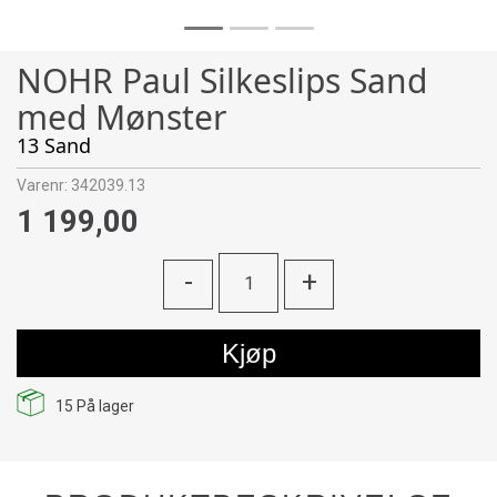
NOHR Paul Silkeslips Sand
med Mønster
13 Sand
Varenr:
342039.13
1 199,00
-
+
Kjøp
15
På lager