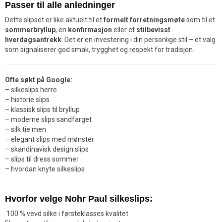
Passer til alle anledninger
Dette slipset er like aktuelt til et
formelt forretningsmøte
som til et
sommerbryllup
, en
konfirmasjon
eller et
stilbevisst
hverdagsantrekk
. Det er en investering i din personlige stil – et valg
som signaliserer god smak, trygghet og respekt for tradisjon.
Ofte søkt på Google:
– silkeslips herre
– historie slips
– klassisk slips til bryllup
– moderne slips sandfarget
– silk tie men
– elegant slips med mønster
– skandinavisk design slips
– slips til dress sommer
– hvordan knyte silkeslips
Hvorfor velge Nohr Paul silkeslips:
100 % vevd silke i førsteklasses kvalitet