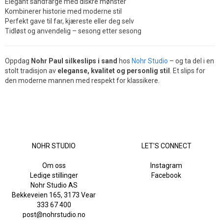
Elegant sandfarge med diskré mønster
Kombinerer historie med moderne stil
Perfekt gave til far, kjæreste eller deg selv
Tidløst og anvendelig – sesong etter sesong
Oppdag
Nohr Paul silkeslips i sand
hos
Nohr Studio
– og ta del i en
stolt tradisjon av
eleganse, kvalitet og personlig stil
. Et slips for
den moderne mannen med respekt for klassikere.
NOHR STUDIO
LET'S CONNECT
Om oss
Instagram
Ledige stillinger
Facebook
Nohr Studio AS
Bekkeveien 165, 3173 Vear
333 67 400
post@nohrstudio.no