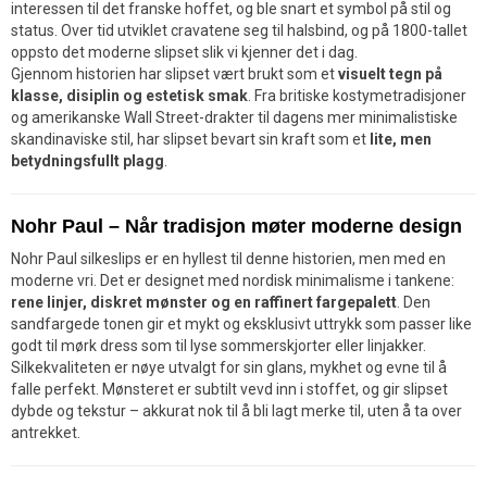
interessen til det franske hoffet, og ble snart et symbol på stil og
status. Over tid utviklet cravatene seg til halsbind, og på 1800-tallet
oppsto det moderne slipset slik vi kjenner det i dag.
Gjennom historien har slipset vært brukt som et
visuelt tegn på
klasse, disiplin og estetisk smak
. Fra britiske kostymetradisjoner
og amerikanske Wall Street-drakter til dagens mer minimalistiske
skandinaviske stil, har slipset bevart sin kraft som et
lite, men
betydningsfullt plagg
.
Nohr Paul – Når tradisjon møter moderne design
Nohr Paul silkeslips er en hyllest til denne historien, men med en
moderne vri. Det er designet med nordisk minimalisme i tankene:
rene linjer, diskret mønster og en raffinert fargepalett
. Den
sandfargede tonen gir et mykt og eksklusivt uttrykk som passer like
godt til mørk dress som til lyse sommerskjorter eller linjakker.
Silkekvaliteten er nøye utvalgt for sin glans, mykhet og evne til å
falle perfekt. Mønsteret er subtilt vevd inn i stoffet, og gir slipset
dybde og tekstur – akkurat nok til å bli lagt merke til, uten å ta over
antrekket.