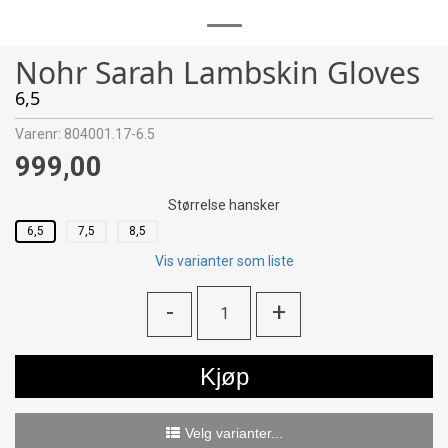
Nohr Sarah Lambskin Gloves
6,5
Varenr:
804001.17-6.5
999,00
Størrelse hansker
6,5
7,5
8,5
Vis varianter som liste
-
+
Kjøp
Velg varianter...