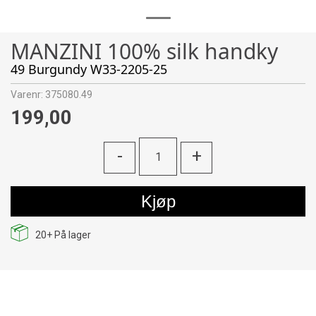
MANZINI 100% silk handky
49 Burgundy W33-2205-25
Varenr:
375080.49
199,00
-
+
Kjøp
20+
På lager