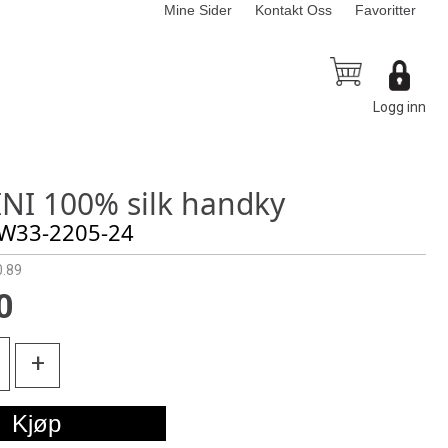
Mine Sider
Kontakt Oss
Favoritter
Logg inn
NI 100% silk handky
 W33-2205-24
.89
0
+
Kjøp