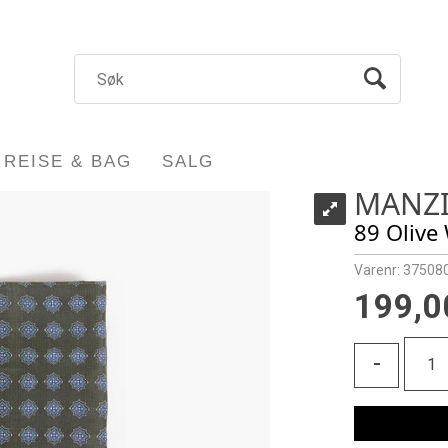
REISE & BAG
SALG
MANZI
89 Olive
Varenr:
375080
199,0
-