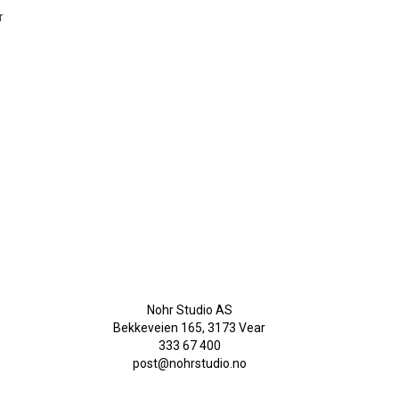
r
Nohr Studio AS
Bekkeveien 165, 3173 Vear
333 67 400
post@nohrstudio.no