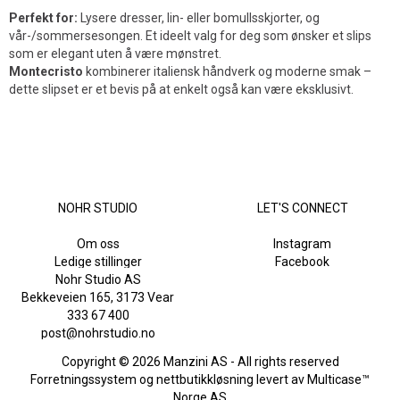
Perfekt for:
Lysere dresser, lin- eller bomullsskjorter, og
vår-/sommersesongen. Et ideelt valg for deg som ønsker et slips
som er elegant uten å være mønstret.
Montecristo
kombinerer italiensk håndverk og moderne smak –
dette slipset er et bevis på at enkelt også kan være eksklusivt.
NOHR STUDIO
LET'S CONNECT
Om oss
Instagram
Ledige stillinger
Facebook
Nohr Studio AS
Bekkeveien 165, 3173 Vear
333 67 400
post@nohrstudio.no
Copyright © 2026 Manzini AS - All rights reserved
Forretningssystem
og
nettbutikkløsning
levert av
Multicase™
Norge AS