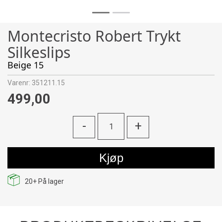
Montecristo Robert Trykt
Silkeslips
Beige 15
Varenr:
351211.15
499,00
-
+
Kjøp
20+
På lager