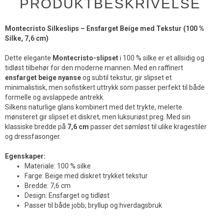
PRODUKTBESKRIVELSE
Montecristo Silkeslips – Ensfarget Beige med Tekstur (100 %
Silke, 7,6 cm)
Dette elegante
Montecristo-slipset
i 100 % silke er et allsidig og
tidløst tilbehør for den moderne mannen. Med en raffinert
ensfarget beige nyanse
og subtil tekstur, gir slipset et
minimalistisk, men sofistikert uttrykk som passer perfekt til både
formelle og avslappede antrekk.
Silkens naturlige glans kombinert med det trykte, melerte
mønsteret gir slipset et diskret, men luksuriøst preg. Med sin
klassiske bredde på
7,6 cm
passer det sømløst til ulike kragestiler
og dressfasonger.
Egenskaper:
Materiale: 100 % silke
Farge: Beige med diskret trykket tekstur
Bredde: 7,6 cm
Design: Ensfarget og tidløst
Passer til både jobb, bryllup og hverdagsbruk